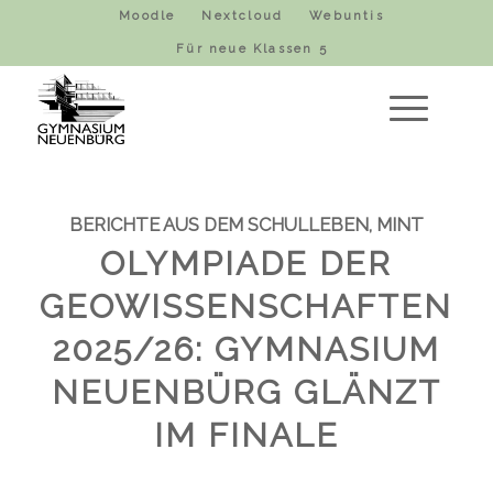
Moodle
Nextcloud
Webuntis
Für neue Klassen 5
BERICHTE AUS DEM SCHULLEBEN
,
MINT
OLYMPIADE DER
GEOWISSENSCHAFTEN
2025/26: GYMNASIUM
NEUENBÜRG GLÄNZT
IM FINALE