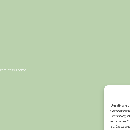
 WordPress Theme
Um dir ein 
Geräteinfor
Technologie
auf dieser 
zurückziehs