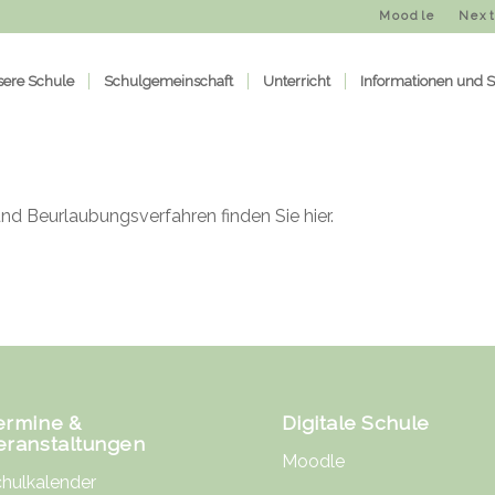
Moodle
Next
ere Schule
Schulgemeinschaft
Unterricht
Informationen und S
und Beurlaubungsverfahren
finden Sie
hier
.
ermine &
Digitale Schule
eranstaltungen
Moodle
hulkalender