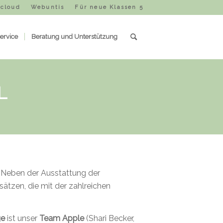
cloud
Webuntis
Für neue Klassen 5
ervice
Beratung und Unterstützung
L
 Neben der Ausstattung der
ätzen, die mit der zahlreichen
e
ist unser
Team Apple
(Shari Becker,