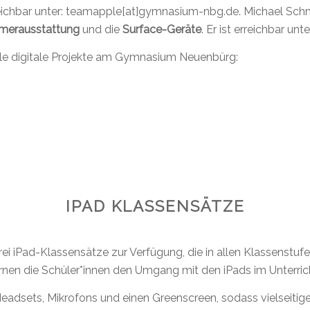
ichbar unter:
teamapple[at]gymnasium-nbg.de
. Michael Schm
mmerausstattung
und die
Surface-Geräte
. Er ist erreichbar unt
uelle digitale Projekte am Gymnasium Neuenbürg:
IPAD KLASSENSÄTZE
 iPad-Klassensätze zur Verfügung, die in allen Klassenstufe
ernen die Schüler*innen den Umgang mit den iPads im Unterric
Headsets, Mikrofons und einen Greenscreen, sodass vielseitige