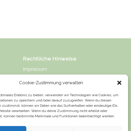
Rechtliche Hinweise
Impressum
Datenschutz
Cookie-Zustimmung verwalten
Urheberrecht
optimales Erlebnis zu bieten, verwenden wir Technologien wie Cookies, um
mationen zu speichern und/oder darauf zuzugreifen. Wenn du diesen
Haftung für Inhalte
n zustimmst, können wir Daten wie das Surfverhalten oder eindeutige IDs
Website verarbeiten. Wenn du deine Zustimmung nicht erteilst oder
t, können bestimmte Merkmale und Funktionen beeinträchtigt werden.