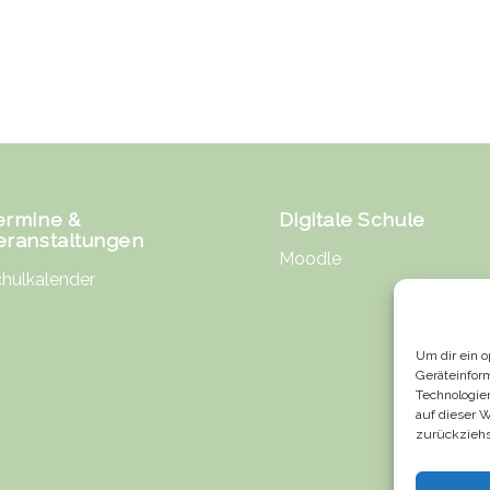
ermine &
Digitale Schule
eranstaltungen
Moodle
hulkalender
Um dir ein 
Geräteinfor
Technologie
auf dieser 
zurückziehs