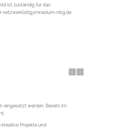
id ist zuständig für das
er
netzwerk[at]gymnasium-nbg.de
Zurück
Weiter
n eingesetzt werden. Bereits im
ht.
 kreative Projekte und