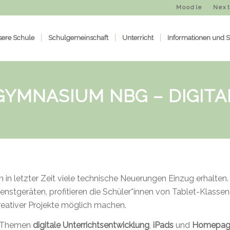
Moodle
Next
ere Schule
Schulgemeinschaft
Unterricht
Informationen und S
GYMNASIUM NBG – DIGITA
 letzter Zeit viele technische Neuerungen Einzug erhalten.
nstgeräten, profitieren die Schüler*innen von Tablet-Klassens
eativer Projekte möglich machen.
e Themen
digitale Unterrichtsentwicklung
,
iPads
und
Homepag