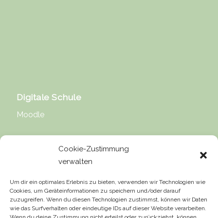
Digitale Schule
Moodle
Cookie-Zustimmung
verwalten
Rechtliche Hinweise
Um dir ein optimales Erlebnis zu bieten, verwenden wir Technologien wie
Cookies, um Geräteinformationen zu speichern und/oder darauf
Impressum
zuzugreifen. Wenn du diesen Technologien zustimmst, können wir Daten
wie das Surfverhalten oder eindeutige IDs auf dieser Website verarbeiten.
Datenschutz
Wenn du deine Zustimmung nicht erteilst oder zurückziehst, können