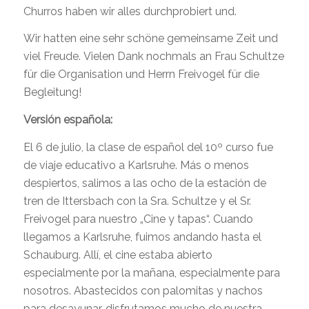
Churros haben wir alles durchprobiert und.
Wir hatten eine sehr schöne gemeinsame Zeit und
viel Freude. Vielen Dank nochmals an Frau Schultze
für die Organisation und Herrn Freivogel für die
Begleitung!
Versión española:
El 6 de julio, la clase de español del 10º curso fue
de viaje educativo a Karlsruhe. Más o menos
despiertos, salimos a las ocho de la estación de
tren de Ittersbach con la Sra. Schultze y el Sr.
Freivogel para nuestro „Cine y tapas“. Cuando
llegamos a Karlsruhe, fuimos andando hasta el
Schauburg. Allí, el cine estaba abierto
especialmente por la mañana, especialmente para
nosotros. Abastecidos con palomitas y nachos
para desayunar, disfrutamos mucho de nuestra