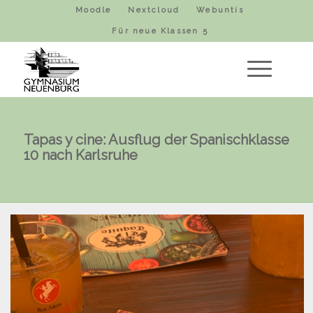
Moodle
Nextcloud
Webuntis
Für neue Klassen 5
Tapas y cine: Ausflug der Spanischklasse
10 nach Karlsruhe