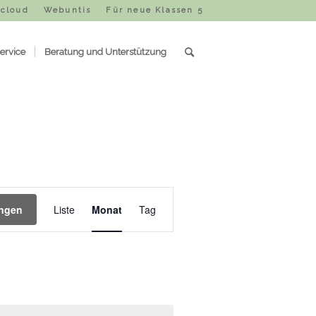
cloud
Webuntis
Für neue Klassen 5
ervice
Beratung und Unterstützung
Veranstaltung
Ansichten-
ungen
Liste
Monat
Tag
Navigation