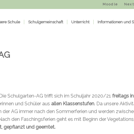
Moodle
Next
ere Schule
Schulgemeinschaft
Unterricht
Informationen und S
AG
Die Schulgarten-AG trifft sich im Schuljahr 2020/21
freitags i
lerinnen und Schüler aus
allen Klassenstufen
. Da unsere
Aktivi
en der AG immer nach den Sommerferien und werden zwischen
ach den Faschingsferien geht es mit Beginn der Vegetationsp
t, gepflanzt und geerntet.