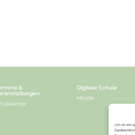
ermine &
Digitale Schule
eranstaltungen
Moodle
hulkalender
Um dir ein 
Geräteinfor