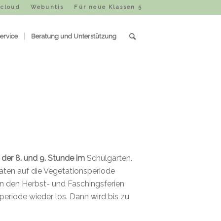
cloud
Webuntis
Für neue Klassen 5
ervice
Beratung und Unterstützung
n der 8. und 9. Stunde
im
Schulgarten
.
täten auf die Vegetationsperiode
 den Herbst- und Faschingsferien
eriode wieder los. Dann wird bis zu