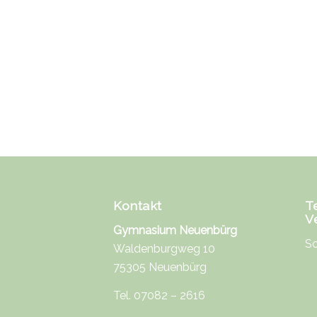
Kontakt
T
V
Gymnasium Neuenbürg
Sc
Waldenburgweg 10
75305 Neuenbürg
Tel. 07082 – 2616