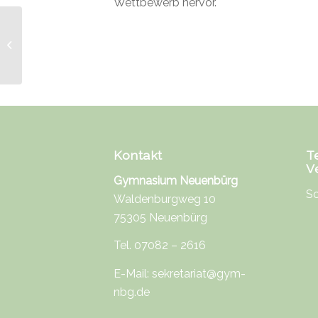
Wettbewerb hervor.
Weihnachtsgottesdienst
19.12.2025
Kontakt
T
V
Gymnasium Neuenbürg
Sc
Waldenburgweg 10
75305 Neuenbürg
Tel. 07082 – 2616
E-Mail:
sekretariat@gym-
nbg.de