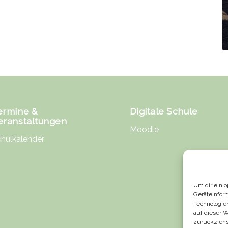
ermine &
Digitale Schule
eranstaltungen
Moodle
hulkalender
Um dir ein 
Geräteinfor
Technologie
auf dieser 
zurückziehs